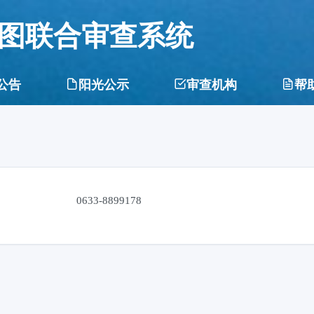
图联合审查系统
公告
阳光公示
审查机构
帮
0633-8899178